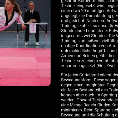
gesamte Körper für eine schnell
Technik eingesetzt wird, begin
einer etwa 20 minütigen Aufwä
angeregt, die Durchblutung ge
und gedehnt. Nach dem Aufwär
Trainingseinheit, so dass für A
Stunde dauert und ab der Entw
insgesamt zwei Stunden. Die 
Training sind äußerst vielfälti
richtige Koordination von Ar
unterschiedliche Angriffs- und
Armen und Beinen geübt. In ei
Techniken zu einem vorab ab
zusammengesetzt (Ein-, Zwei- 
Für jeden Gürtelgrad erlernt de
Bewegungsform. Diese sogen
gegen einen imaginären Gegne
ein fester Bestandteil des Trai
können aber auch im Sparring
werden. Obwohl Taekwondo eine 
eine Menge Regeln für den Kam
minimieren. Beim Sparring steh
Bewegung und die Schulung d