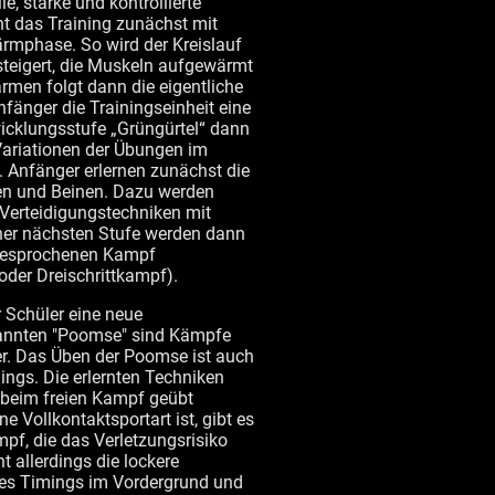
e, starke und kontrollierte
nt das Training zunächst mit
rmphase. So wird der Kreislauf
steigert, die Muskeln aufgewärmt
men folgt dann die eigentliche
nfänger die Trainingseinheit eine
icklungsstufe „Grüngürtel“ dann
Variationen der Übungen im
g.​ Anfänger erlernen zunächst die
men und Beinen. Dazu werden
 Verteidigungstechniken mit
ner nächsten Stufe werden dann
gesprochenen Kampf
oder Dreischrittkampf).
r Schüler eine neue
annten "Poomse" sind Kämpfe
r. Das Üben der Poomse ist auch
nings. Die erlernten Techniken
 beim freien Kampf geübt
Vollkontaktsportart ist, gibt es
pf, die das Verletzungsrisiko
t allerdings die lockere
es Timings im Vordergrund und